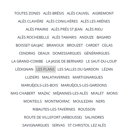
TOUTES ZONES
ALÈS BRÉSIS
ALÈS CAUVEL
AIGREMONT
ALÈS CLAVIÈRE
ALÈS CONILHÈRES
ALÈS LES ARÈNES
ALÈS PRAIRIE
ALÈS PRÉS ST JEAN
ALÈS RIEU
ALÈS ROCHEBELLE
ALÈS TAMARIS
ANDUZE
BAGARD
BOISSET GAUJAC
BRANOUX
BROUZET
CARDET
CELAS
CENDRAS
DEAUX
DOMESSARGUES
GÉNÉRARGUES
LA GRAND-COMBE
LA JASSE DE BERNARD
LE SAUT-DU-LOUP
LÉDIGNAN
LES PLANS
LES SALLES DU GARDON
LÉZAN
LUZIERS
MALATAVERNES
MARTIGNARGUES
MARUÉJOLS-LES-BOIS
MARUÉJOLS-LES-GARDONS
MAS CHABERT
MAZAC
MÉJANNES-LES-ALÈS
MIALET
MONS
MONTEILS
MONTMOIRAC
MOULEZAN
NERS
RIBAUTES-LES-TAVERNES
ROUSSON
ROUTE DE VILLEFORT (ARBOUSSE)
SALINDRES
SAVIGNARGUES
SERVAS
ST CHRISTOL LEZ ALÈS